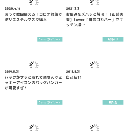
2020.4.16
2021.3.3
洗って数回使える！コロナ対策で
お悩みをズバッと解決！【山崎実
ポリエステルマスク購入
業】tower「排気口カバー」でキ
ッチン掃…
Daiso(ダイソー）
お知らせ
2019.5.31
2018.8.31
バックがサッと取れて楽ちん♡ミ
自己紹介
ッキーアイコンのバッグハンガー
が可愛すぎ！
Daiso(ダイソー）
購入品