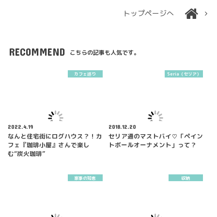
トップページへ
RECOMMEND
こちらの記事も人気です。
カフェ巡り
Seria（セリア）
2022.4.19
2018.12.20
なんと住宅街にログハウス？！カ
セリア通のマストバイ♡「ペイン
フェ『珈琲小屋』さんで楽し
トボールオーナメント」って？
む“炭火珈琲”
家事の知恵
収納