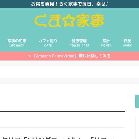
お得を発見！らく家事で毎日、幸せ♪
家事の知恵
カフェ巡り
健康管理
家計
作品
LIFE HACK
CAFE
HEALTH CARE
MONEY
WORK
【Amazon PrimeVideo】無料体験してみる
ポイ活
投資
副業
イエモネ