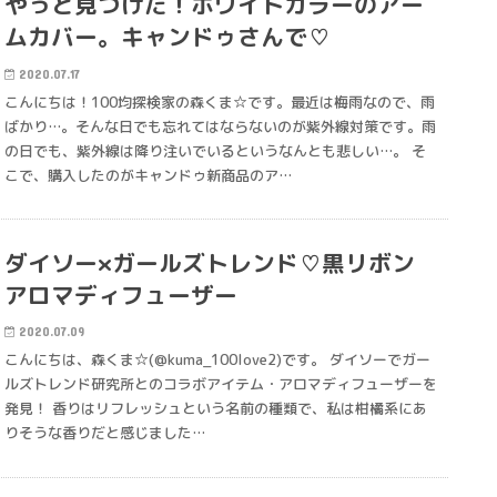
やっと見つけた！ホワイトカラーのアー
ムカバー。キャンドゥさんで♡
2020.07.17
こんにちは！100均探検家の森くま☆です。最近は梅雨なので、雨
ばかり…。そんな日でも忘れてはならないのが紫外線対策です。雨
の日でも、紫外線は降り注いでいるというなんとも悲しい…。 そ
こで、購入したのがキャンドゥ新商品のア…
ダイソー×ガールズトレンド♡黒リボン
アロマディフューザー
2020.07.09
こんにちは、森くま☆(@kuma_100love2)です。 ダイソーでガー
ルズトレンド研究所とのコラボアイテム・アロマディフューザーを
発見！ 香りはリフレッシュという名前の種類で、私は柑橘系にあ
りそうな香りだと感じました…