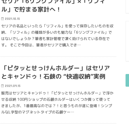
セリア「6リングファイル」×「リフィ
ル」で貯まる家計へ！
2021.10.15
セリアの名品といったら「リフィル」を使って保存したいものを収
納、「リフィル」の種類が多いのも魅力な「6リングファイル」で
はないでしょうか？筆者も家計管理で凄く助けられている存在で
す。 そこで今回は、筆者がセリアで購入でき…
「ピタッとせっけんホルダー」はセリア
とキャンドゥ！石鹸の “快適収納”実例
2021.09.15
販売はセリアとキャンドゥ！「ピタッとせっけんホルダー」で浮か
せる収納 100円ショップの石鹸ホルダーはいくつか買って使って
きましたが、1番最高なのでは？！と思うものが遂に登場！シンプ
ルなL字型のマグネットタイプの石鹸ケー…