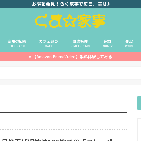
お得を発見！らく家事で毎日、幸せ♪
家事の知恵
カフェ巡り
健康管理
家計
作品
LIFE HACK
CAFE
HEALTH CARE
MONEY
WORK
【Amazon PrimeVideo】無料体験してみる
ポイ活
投資
副業
イエモネ