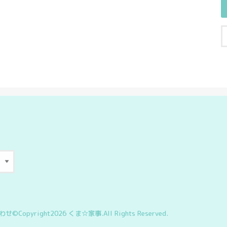
わせ
©Copyright2026
くま☆家事
.All Rights Reserved.