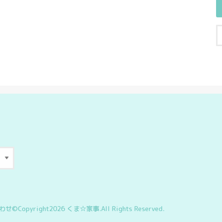
わせ
©Copyright2026
くま☆家事
.All Rights Reserved.