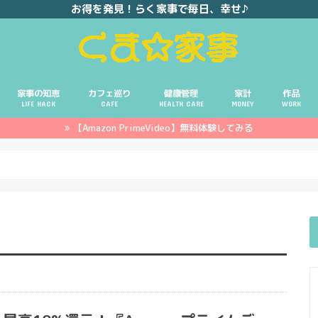
お得を発見！らく家事で毎日、幸せ♪
家事の知恵
カフェ巡り
健康管理
家計
作品
LIFE HACK
CAFE
HEALTH CARE
MONEY
WORK
【Amazon PrimeVideo】無料体験してみる
ポイ活
投資
副業
イエモネ