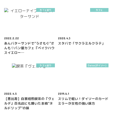
カフェ巡り
カフェ
2022.2.22
2020.4.3
あんバターサンドで“うさもぐ”さ
スタバで「サクラミルクラテ」
んも♡パン屋カフェ『ベイクハウ
スイエロー…
カフェ巡り
Daiso(ダイソー）
2022.4.5
2019.6.1
【恵比寿】自家焙煎喫茶の『ヴェ
スリムで軽い！ダイソーのカード
ルデ』百名店にも輝いた本格“ネ
ミラーが女性の強い味方
ルドリップ”の味