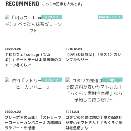
RECOMMEND
こちらの記事も人気です。
カフェ巡り
Daiso(ダイソー）
2022.4.26
2018.12.24
『和カフェTsumugi（ツム
【DAISO新商品】〈ラス1〉のシ
ギ）』チートデーはお茶風味のス
ンプルツリー
イーツ尽くし♡
カフェ巡り
掃除
2022.4.22
2021.2.5
フリーポアの巨匠！『ストリーマ
コタツの発送は親切丁寧で配送料
ーコーヒーカンパニー』の繊細な
が安いヤマトさん！「らくらく家
ラテアートを堪能
財宅急便」な…