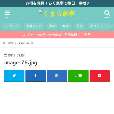
お得を発見！らく家事で毎日、幸せ♪
menu
search
100均レポ
家事の知恵
家計
食育
美容
おうちブログ
【Amazon PrimeVideo】無料体験してみる
HOME
image-76.jpg
2019.01.27
image-76.jpg
LINE