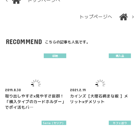
トップページへ
トップページへ
RECOMMEND
こちらの記事も人気です。
収納
購入品
2019.8.30
2021.2.19
取り出しやすさ×見やすさ抜群！
カインズ【大理石柄まな板 】メ
「横入タイプのカードホルダー」
リット×デメリット
でポイ活もバ…
Seria（セリア）
カフェ巡り