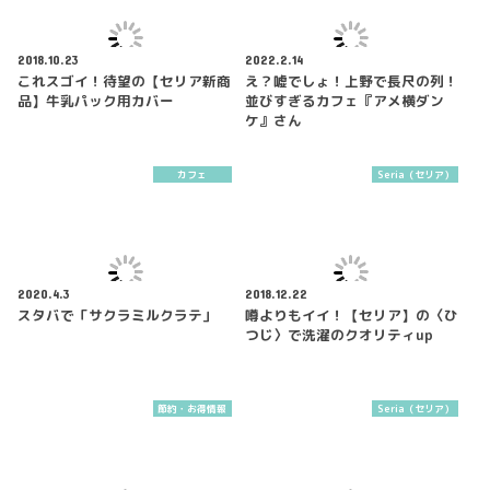
2018.10.23
2022.2.14
これスゴイ！待望の【セリア新商
え？嘘でしょ！上野で長尺の列！
品】牛乳パック用カバー
並びすぎるカフェ『アメ横ダン
ケ』さん
カフェ
Seria（セリア）
2020.4.3
2018.12.22
スタバで「サクラミルクラテ」
噂よりもイイ！【セリア】の〈ひ
つじ〉で洗濯のクオリティup
節約・お得情報
Seria（セリア）