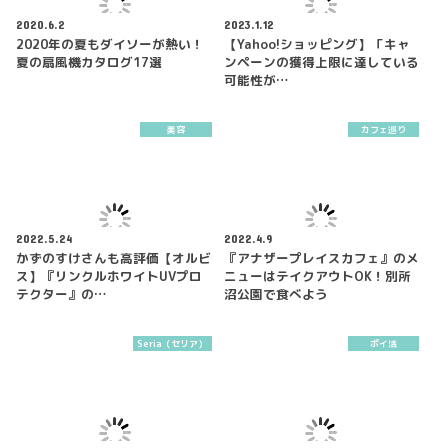
2020.6.2
2023.1.12
2020年の夏もダイソーが熱い！
【Yahoo!ショッピング】「キャ
夏の扇風機カタログ17選
ンペーンの獲得上限に達している
可能性が…
美容
カフェ巡り
2022.5.24
2022.4.9
かずのすけさんも高評価【オルビ
『アナザープレイスカフェ』のメ
ス】『リンクルホワイトUVプロ
ニューはテイクアウトOK！別所
テクター』の…
沼公園で食べよう
Seria（セリア）
ポイ活