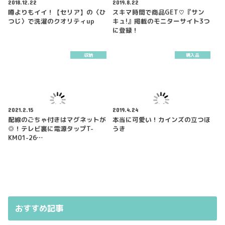
2018.12.22
2019.8.22
噂よりもイイ！【セリア】の〈ひ
スキマ時間で商品GET♡『サン
つじ〉で洗濯のクオリティup
キュ!』掲載のモニターサイト3つ
に登録！
収納
購入品
2021.2.15
2019.4.24
配線のごちゃ付きはマグネットが
本当に可愛い！カインズの立つほ
◎！テレビ裏に電源タップT-
うき
KM01-26…
おすすめ記事