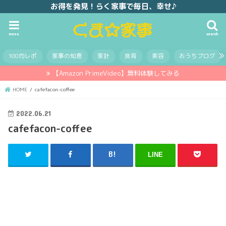
お得を発見！らく家事で毎日、幸せ♪
menu
search
100均レポ
家事の知恵
家計
食育
美容
おうちブログ
【Amazon PrimeVideo】無料体験してみる
HOME
cafefacon-coffee
2022.06.21
cafefacon-coffee
LINE