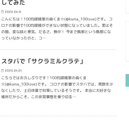
してみた
2020.06.14
こんにちは！100均探検家の森くま☆(@kuma_100love)です。 コ
ロナの影響で100均探検ができない状態になっていました。実はそ
の間、変な咳と寒気、だるさ、熱が！ 今まで風邪という風邪にな
っていなかったのと、コ…
スタバで「サクラミルクラテ」
2020.04.03
こちらではお久しぶりです！100均探検家の森くま
☆(@kuma_100love)です。 コロナの影響でスタバでは、席数を少
なくしたり、土日休業で対策しているそうです。 本当に大好きな
場所だからこそ、この非常事態を乗り切る…