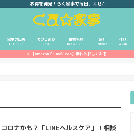
お得を発見！らく家事で毎日、幸せ♪
家事の知恵
カフェ巡り
健康管理
家計
作品
LIFE HACK
CAFE
HEALTH CARE
MONEY
WORK
【Amazon PrimeVideo】無料体験してみる
ポイ活
投資
副業
イエモネ
コロナかも？「LINEヘルスケア」！相談