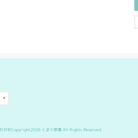
わせ
©Copyright2026
くま☆家事
.All Rights Reserved.