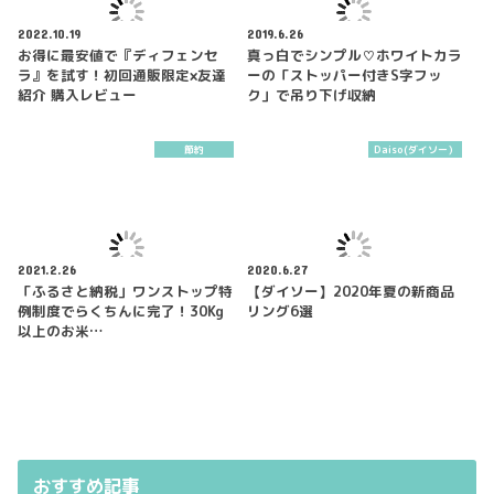
2022.10.19
2019.6.26
お得に最安値で『ディフェンセ
真っ白でシンプル♡ホワイトカラ
ラ』を試す！初回通販限定×友達
ーの「ストッパー付きS字フッ
紹介 購入レビュー
ク」で吊り下げ収納
節約
Daiso(ダイソー）
2021.2.26
2020.6.27
「ふるさと納税」ワンストップ特
【ダイソー】2020年夏の新商品
例制度でらくちんに完了！30Kg
リング6選
以上のお米…
おすすめ記事