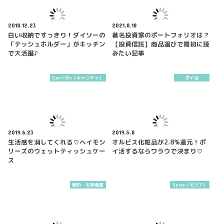
2018.12.23
2021.8.18
白い収納ですっきり！ダイソーの
著名投資家のポートフォリオは？
「テッシュホルダー」がキッチン
【投資信託】商品選びで最初に読
で大活躍♪
みたい記事
Can☆Do（キャンドゥ）
ポイ活
2019.6.23
2019.5.8
生活感を消してくれる♡ヘイモシ
オルビス化粧品が2.8%還元！ポ
リーズのウェットティッシュケー
イ活するならワラウで決まり♡
ス
節約・お得情報
Seria（セリア）