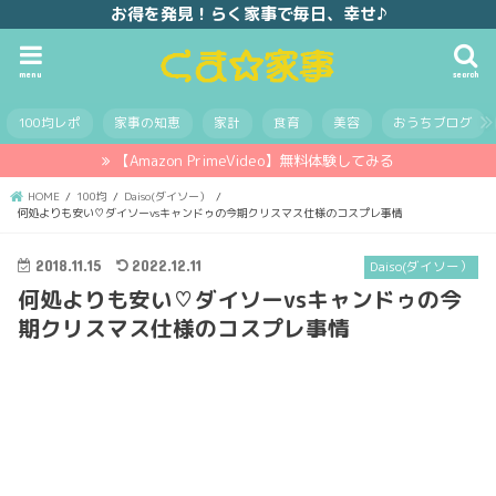
お得を発見！らく家事で毎日、幸せ♪
menu
search
100均レポ
家事の知恵
家計
食育
美容
おうちブログ
【Amazon PrimeVideo】無料体験してみる
HOME
100均
Daiso(ダイソー）
何処よりも安い♡ダイソーvsキャンドゥの今期クリスマス仕様のコスプレ事情
2018.11.15
2022.12.11
Daiso(ダイソー）
何処よりも安い♡ダイソーvsキャンドゥの今
期クリスマス仕様のコスプレ事情