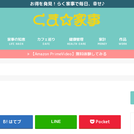
お得を発見！らく家事で毎日、幸せ♪
家事の知恵
カフェ巡り
健康管理
家計
作品
LIFE HACK
CAFE
HEALTH CARE
MONEY
WORK
【Amazon PrimeVideo】無料体験してみる
ポイ活
投資
副業
イエモネ
はてブ
Pocket
LINE