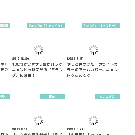
得情報
Can☆Do（キャンドゥ）
Can☆Do（キャンドゥ）
2018.12.26
2020.7.17
達キャ
100均でツヤサラ髪が叶う♡
やっと見つけた！ホワイトカ
付き♡
キャンドゥ新商品の『ミラン
ラーのアームカバー。キャン
ダ』に注目！
ドゥさんで♡
巡り
節約
カフェ巡り
2021.8.30
2022.6.22