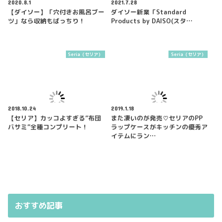
2020.8.1
2021.7.28
【ダイソー】「穴付きお風呂ブー
ダイソー新業「Standard
ツ」なら収納もばっちり！
Products by DAISO(スタ…
Seria（セリア）
Seria（セリア）
2018.10.24
2019.1.18
【セリア】カッコよすぎる“布団
また凄いのが発売♡セリアのPP
バサミ”全種コンプリート！
ラップケースがキッチンの優秀ア
イテムにラン…
おすすめ記事