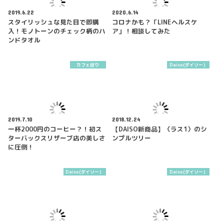
2019.6.22
2020.6.14
スタイリッシュな見た目で即購
コロナかも？「LINEヘルスケ
入！モノトーンのチェック柄のハ
ア」！相談してみた
ンドタオル
カフェ巡り
Daiso(ダイソー）
2019.7.10
2018.12.24
一杯2000円のコーヒー？！初ス
【DAISO新商品】〈ラス1〉のシ
ターバックスリザーブ店の美しさ
ンプルツリー
に圧倒！
Daiso(ダイソー）
Daiso(ダイソー）