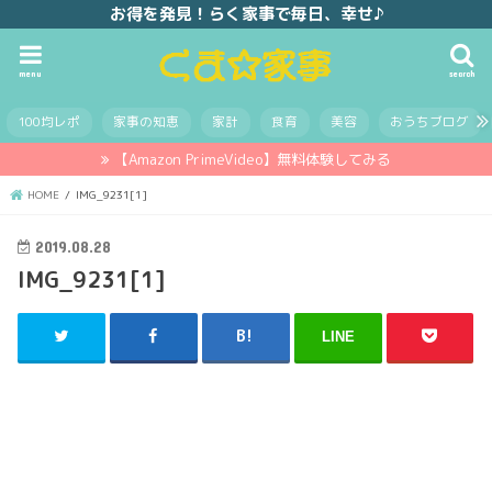
お得を発見！らく家事で毎日、幸せ♪
menu
search
100均レポ
家事の知恵
家計
食育
美容
おうちブログ
【Amazon PrimeVideo】無料体験してみる
HOME
IMG_9231[1]
2019.08.28
IMG_9231[1]
LINE