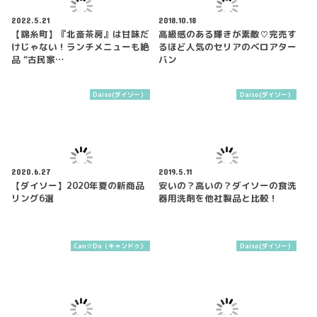
2022.5.21
2018.10.18
【錦糸町】『北斎茶房』は甘味だ
高級感のある輝きが素敵♡完売す
けじゃない！ランチメニューも絶
るほど人気のセリアのベロアター
品 “古民家…
バン
Daiso(ダイソー）
Daiso(ダイソー）
2020.6.27
2019.5.11
【ダイソー】2020年夏の新商品
安いの？高いの？ダイソーの食洗
リング6選
器用洗剤を他社製品と比較！
Can☆Do（キャンドゥ）
Daiso(ダイソー）