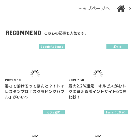
トップページへ
RECOMMEND
こちらの記事も人気です。
GoogleAdSense
ポイ活
2021.9.30
2019.7.30
暑さで溶けるってほんと？！トイ
最大2.2%還元！オルビスがおト
レスタンプは「スクラビングバブ
クに買えるポイントサイト6つを
ル」がいい♡
比較！
カフェ巡り
Seria（セリア）