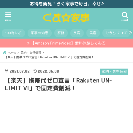
お得を発見！らく家事で毎日、幸せ♪
menu
search
100均レポ
家事の知恵
家計
食育
美容
おうちブログ
【Amazon PrimeVideo】無料体験してみる
HOME
節約・お得情報
【楽天】携帯代ゼロ宣言「Rakuten UN-LIMIT VI」で固定費削減！
2021.07.02
2022.06.08
節約・お得情報
【楽天】携帯代ゼロ宣言「Rakuten UN-
LIMIT VI」で固定費削減！