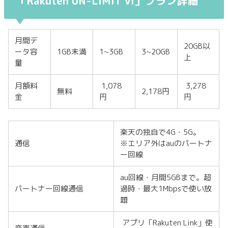
「Rakuten UN-LIMIT VI」プラン詳細
月間デ
20GB以
ータ容
1GB未満
1~3GB
3~20GB
上
量
月額料
1,078
3,278
無料
2,178円
金
円
円
楽天の独自で4G・5G。
通信
※エリア外はauのパートナ
ー回線
au回線・月間5GBまで。超
パートナー回線通信
過時・最大1Mbpsで使い放
題
アプリ「Rakuten Link」使