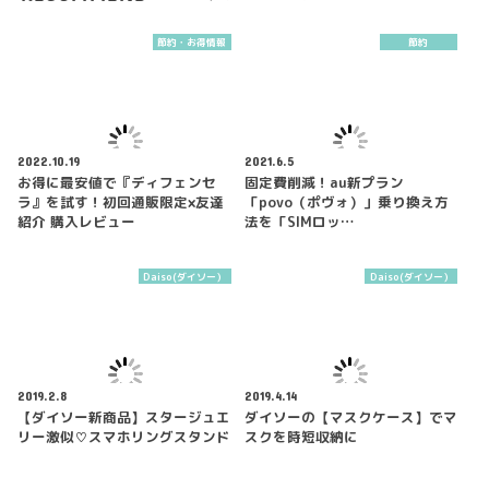
節約・お得情報
節約
2022.10.19
2021.6.5
お得に最安値で『ディフェンセ
固定費削減！au新プラン
ラ』を試す！初回通販限定×友達
「povo（ポヴォ）」乗り換え方
紹介 購入レビュー
法を「SIMロッ…
Daiso(ダイソー）
Daiso(ダイソー）
2019.2.8
2019.4.14
【ダイソー新商品】スタージュエ
ダイソーの【マスクケース】でマ
リー激似♡スマホリングスタンド
スクを時短収納に