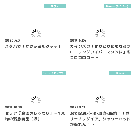
カフェ
Daiso(ダイソー）
2020.4.3
2019.6.24
スタバで「サクラミルクラテ」
カインズの「ちりとりにもなるフ
ローリングワイパースタンド」を
コロコロロー…
Seria（セリア）
購入品
2018.10.10
2021.9.13
セリア『魔法のしゃもじ』＝100
泡で保温×保湿×洗浄×節約！「ボ
均の残念商品（涙）
リーナリザイア」シャワーヘッド
が侮れん！…