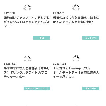
2019.1.18
2021.9.7
節約だけじゃない♡インテリアに
老後のために今から節水！節水に
ぴったりなモロッカン柄のバブル
使ったアイテムと行動ご紹介
シート
美容
カフェ巡り
2022.5.24
2022.4.26
かずのすけさんも高評価【オルビ
『和カフェTsumugi（ツム
ス】『リンクルホワイトUVプロ
ギ）』チートデーはお茶風味のス
テクター』の…
イーツ尽くし♡
Can☆Do（キャンドゥ）
家事の知恵