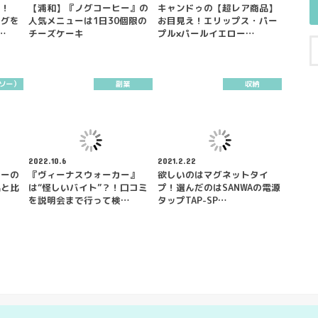
た！
【浦和】『ノグコーヒー』の
キャンドゥの【超レア商品】
ッグを
人気メニューは1日30個限の
お目見え！エリップス・パー
…
チーズケーキ
プル×パールイエロー…
イソー）
副業
収納
2022.10.6
2021.2.22
ソーの
『ヴィーナスウォーカー』
欲しいのはマグネットタイ
品と比
は“怪しいバイト”？！口コミ
プ！選んだのはSANWAの電源
を説明会まで行って検…
タップTAP-SP…