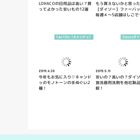
LOHACOの日用品は高い？買
もう買えないかと思っ
ってよかった安いもの12選
【ダイソー】ファーバ
毎週４～5店舗はしごで
Can☆Do（キャンドゥ）
Daiso(ダ
2019.4.30
2019.5.11
今年もお気に入り♡キャンド
安いの？高いの？ダイ
ゥのモノトーンの手ぬぐい2
食洗器用洗剤を他社製
種！
較！