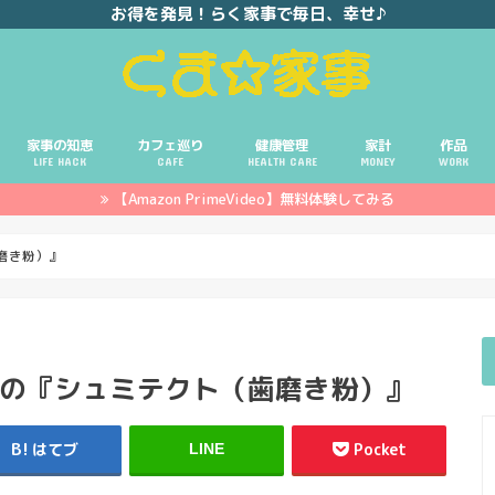
お得を発見！らく家事で毎日、幸せ♪
家事の知恵
カフェ巡り
健康管理
家計
作品
LIFE HACK
CAFE
HEALTH CARE
MONEY
WORK
【Amazon PrimeVideo】無料体験してみる
ポイ活
投資
副業
イエモネ
磨き粉）』
いもの『シュミテクト（歯磨き粉）』
はてブ
Pocket
LINE