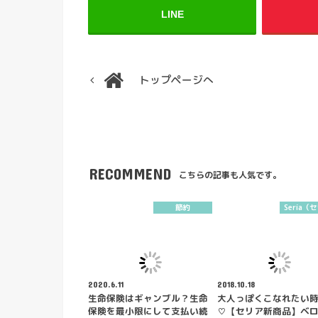
LINE
トップページへ
RECOMMEND
こちらの記事も人気です。
節約
Seria（
2020.6.11
2018.10.18
生命保険はギャンブル？生命
大人っぽくこなれたい
保険を最小限にして支払い続
♡【セリア新商品】ベロ