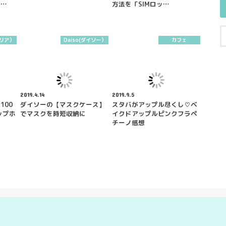
が…
方法を「SIMロッ…
セリア）
Daiso(ダイソー）
カフェ
2019.4.14
2019.9.5
100
ダイソーの【マスクケース】
スタバがアップル尽くし♡ベ
ップホ
でマスクを時短収納に
イクドアップルピンクフラペ
チーノ感想