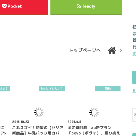
Pocket
feedly
トップページへ
セリア）
Seria（セリア）
節約
2018.10.23
2021.6.5
時に
これスゴイ！待望の【セリア
固定費削減！au新プラン
ア×
新商品】牛乳パック用カバー
「povo（ポヴォ）」乗り換え