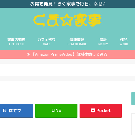
お得を発見！らく家事で毎日、幸せ♪
家事の知恵
カフェ巡り
健康管理
家計
作品
LIFE HACK
CAFE
HEALTH CARE
MONEY
WORK
【Amazon PrimeVideo】無料体験してみる
ポイ活
投資
副業
イエモネ
はてブ
Pocket
LINE