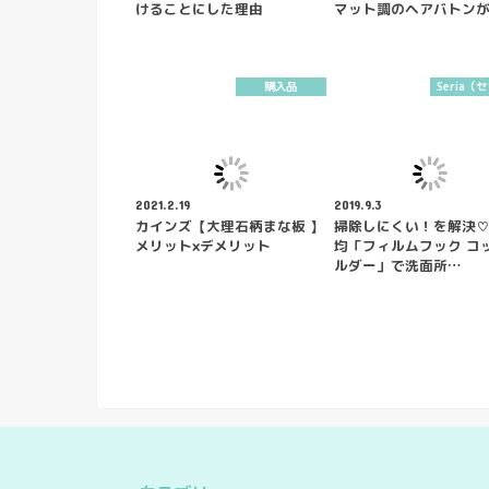
けることにした理由
マット調のヘアバトン
購入品
Seria（
2021.2.19
2019.9.3
カインズ【大理石柄まな板 】
掃除しにくい！を解決♡
メリット×デメリット
均「フィルムフック コ
ルダー」で洗面所…