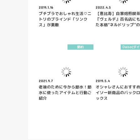
2019.1.16
2022.4.5
プチプラでおしゃれ生活♡ニ
【恵比寿】自家焙煎喫
トリのブラインド「リンク
『ヴェルデ』百名店に
ス」が素敵
た本格“ネルドリップ”
節約
Daiso(ダ
2021.9.7
2019.5.4
老後のために今から節水！節
オシャレさんにおすす
水に使ったアイテムと行動ご
イソー新商品のバック
紹介
ックス