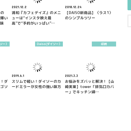
2021.12.2
2018.12.24
茶の
浦和『カフェデイズ』のメニ
【DAISO新商品】〈ラス1〉
も輝い
ューは“インスタ映え最
のシンプルツリー
の味
高”で“予約がいっぱい”…
イソー）
Daiso(ダイソー）
収納
2019.6.1
2021.3.3
め！ダ
スリムで軽い！ダイソーのカ
お悩みをズバッと解決！【山
ロゴソ
ードミラーが女性の強い味方
崎実業】tower「排気口カバ
ー」でキッチン掃…