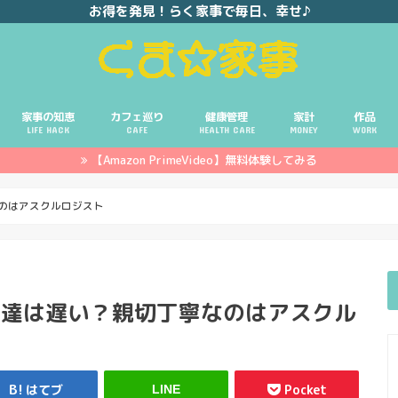
お得を発見！らく家事で毎日、幸せ♪
家事の知恵
カフェ巡り
健康管理
家計
作品
LIFE HACK
CAFE
HEALTH CARE
MONEY
WORK
【Amazon PrimeVideo】無料体験してみる
ポイ活
投資
副業
イエモネ
のはアスクルロジスト
配達は遅い？親切丁寧なのはアスクル
はてブ
Pocket
LINE