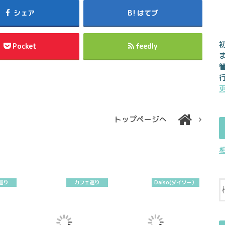
シェア
はてブ
Pocket
feedly
トップページへ
巡り
カフェ巡り
Daiso(ダイソー）