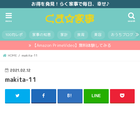
お得を発見！らく家事で毎日、幸せ♪
menu
search
100均レポ
家事の知恵
家計
食育
美容
おうちブログ
【Amazon PrimeVideo】無料体験してみる
HOME
makita-11
2021.02.12
makita-11
LINE