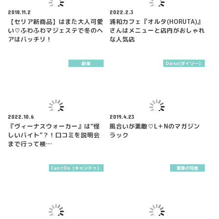
2018.11.2
2022.2.3
【セリア新商品】はまた大人可愛
浦和カフェ『オルタ(HORUTA)』
い♡ふわふわマジェステで冬のヘ
さんはメニューと店内がおしゃれ
アはバッチリ！
な人気店
副業
Daiso(ダイソー）
2022.10.6
2019.4.23
『ヴィーナスウォーカー』は“怪
風合いが素敵♡L＋Nのマガジン
しいバイト”？！口コミを説明会
ラック
まで行って検…
Can☆Do（キャンドゥ）
家事の知恵