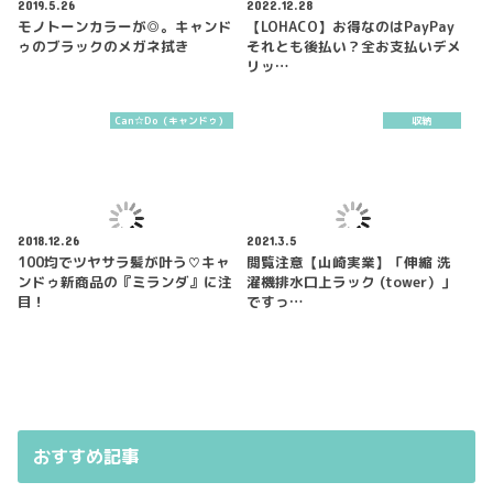
2019.5.26
2022.12.28
モノトーンカラーが◎。キャンド
【LOHACO】お得なのはPayPay
ゥのブラックのメガネ拭き
それとも後払い？全お支払いデメ
リッ…
Can☆Do（キャンドゥ）
収納
2018.12.26
2021.3.5
100均でツヤサラ髪が叶う♡キャ
閲覧注意【山崎実業】「伸縮 洗
ンドゥ新商品の『ミランダ』に注
濯機排水口上ラック (tower）」
目！
ですっ…
おすすめ記事