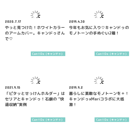
2020.7.17
2019.4.30
やっと見つけた！ホワイトカラー
今年もお気に入り♡キャンドゥの
のアームカバー。キャンドゥさん
モノトーンの手ぬぐい2種！
で♡
Can☆Do（キャンドゥ）
Can☆Do（キャンドゥ）
2021.9.15
2019.9.2
「ピタッとせっけんホルダー」は
暮らしに素敵なモノトーンを＋！
セリアとキャンドゥ！石鹸の “快
キャンドゥ×Mariコラボに大感
適収納”実例
激！
Can☆Do（キャンドゥ）
Can☆Do（キャンドゥ）