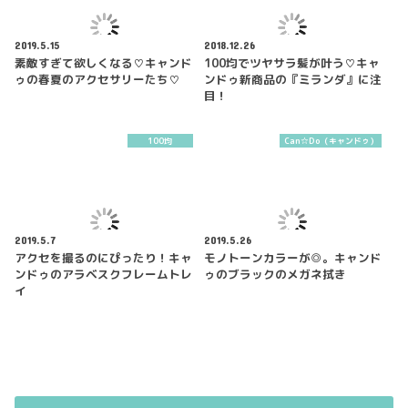
2019.5.15
2018.12.26
素敵すぎて欲しくなる♡キャンド
100均でツヤサラ髪が叶う♡キャ
ゥの春夏のアクセサリーたち♡
ンドゥ新商品の『ミランダ』に注
目！
100均
Can☆Do（キャンドゥ）
2019.5.7
2019.5.26
アクセを撮るのにぴったり！キャ
モノトーンカラーが◎。キャンド
ンドゥのアラベスクフレームトレ
ゥのブラックのメガネ拭き
イ