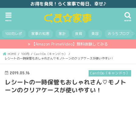
お得を発見！らく家事で毎日、幸せ♪
menu
search
100均レポ
家事の知恵
家計
食育
美容
おうちブログ
【Amazon PrimeVideo】無料体験してみる
HOME
100均
Can☆Do（キャンドゥ）
レシートの一時保管もおしゃれさん♡モノトーンのクリアケースが使いやすい！
2019.05.16
Can☆Do（キャンドゥ）
レシートの一時保管もおしゃれさん♡モノト
ーンのクリアケースが使いやすい！