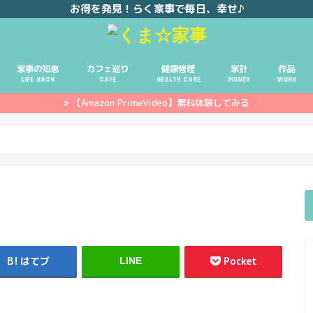
お得を発見！らく家事で毎日、幸せ♪
家事の知恵
カフェ巡り
健康管理
家計
作品
LIFE HACK
CAFE
HEALTH CARE
MONEY
WORK
【Amazon PrimeVideo】無料体験してみる
ポイ活
投資
副業
イエモネ
はてブ
Pocket
LINE