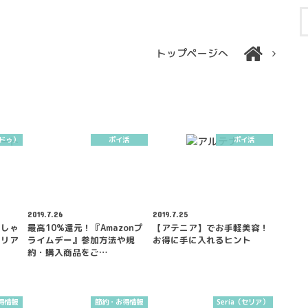
トップページへ
ンドゥ）
ポイ活
ポイ活
2019.7.26
2019.7.25
おしゃ
最高10%還元！『Amazonプ
【アテニア】でお手軽美容！
クリア
ライムデー』参加方法や規
お得に手に入れるヒント
約・購入商品をご…
得情報
節約・お得情報
Seria（セリア）