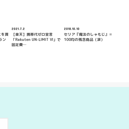
2021.7.2
2018.10.10
スを買
【楽天】携帯代ゼロ宣言
セリア『魔法のしゃもじ』＝
ラン
「Rakuten UN-LIMIT VI」で
100均の残念商品（涙）
固定費…