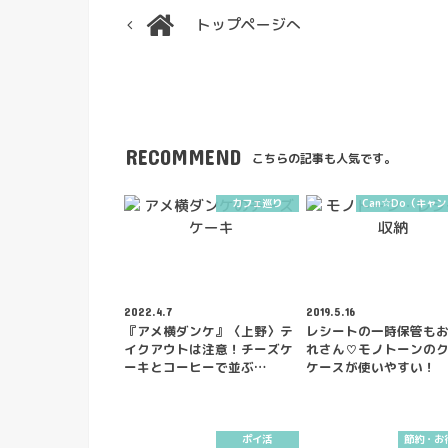
トップページへ
RECOMMEND
こちらの記事も人気です。
カフェ巡り
Can☆Do（キャ
2022.4.7
2019.5.16
『アメ横ダンケ』〈上野〉テ
レシートの一時保管も
イクアウトは注意！チーズケ
れさん♡モノトーンの
ーキとコーヒーで並ぶ…
ケースが使いやすい！
ポイ活
節約・お