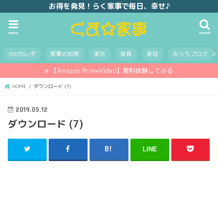
お得を発見！らく家事で毎日、幸せ♪
menu
search
100均レポ
家事の知恵
家計
食育
美容
おうちブログ
【Amazon PrimeVideo】無料体験してみる
HOME
ダウンロード (7)
2019.05.12
ダウンロード (7)
LINE