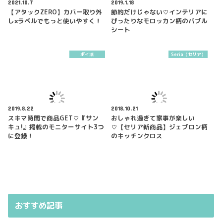
2021.10.7
2019.1.18
【アタックZERO】カバー取り外
節約だけじゃない♡インテリアに
し×ラベルでもっと使いやすく！
ぴったりなモロッカン柄のバブル
シート
ポイ活
Seria（セリア）
2019.8.22
2018.10.21
スキマ時間で商品GET♡『サン
おしゃれ過ぎて家事が楽しい
キュ!』掲載のモニターサイト3つ
♡【セリア新商品】ジェブロン柄
に登録！
のキッチンクロス
おすすめ記事