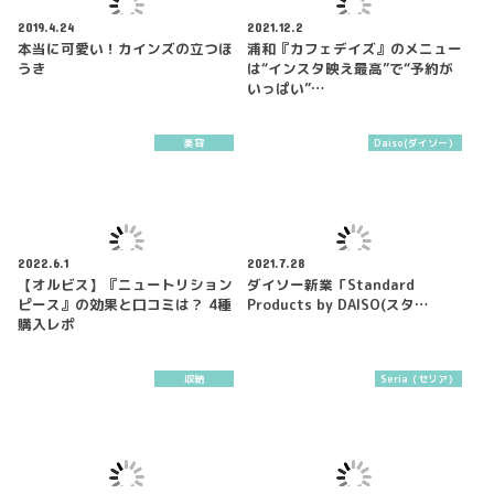
2019.4.24
2021.12.2
本当に可愛い！カインズの立つほ
浦和『カフェデイズ』のメニュー
うき
は“インスタ映え最高”で“予約が
いっぱい”…
美容
Daiso(ダイソー）
2022.6.1
2021.7.28
【オルビス】『ニュートリション
ダイソー新業「Standard
ピース』の効果と口コミは？ 4種
Products by DAISO(スタ…
購入レポ
収納
Seria（セリア）