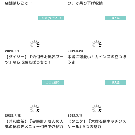
店舗はしごで…
ク」で吊り下げ収納
Daiso(ダイソー）
購入品
2020.8.1
2019.4.24
【ダイソー】「穴付きお風呂ブー
本当に可愛い！カインズの立つほ
ツ」なら収納もばっちり！
うき
カフェ巡り
購入品
2022.4.12
2021.3.11
【浦和喫茶】『砂時計』さんの人
【タニタ】『大理石柄キッチンス
気の秘訣をメニュー付きでご紹介
ケール』5つの魅力