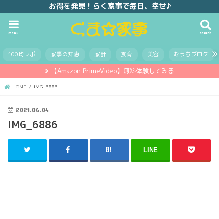
お得を発見！らく家事で毎日、幸せ♪
menu
search
100均レポ
家事の知恵
家計
食育
美容
おうちブログ
【Amazon PrimeVideo】無料体験してみる
HOME
IMG_6886
2021.06.04
IMG_6886
LINE