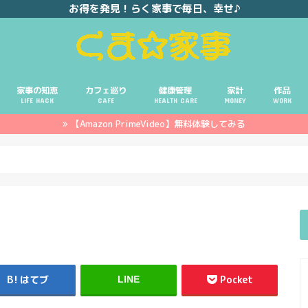
お得を発見！らく家事で毎日、幸せ♪
家事の知恵
カフェ巡り
健康管理
家計
作品
LIFE HACK
CAFE
HEALTH CARE
MONEY
WORK
【Amazon PrimeVideo】無料体験してみる
ポイ活
投資
副業
イエモネ
はてブ
Pocket
LINE