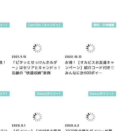
イソー）
Can☆Do（キャンドゥ）
節約・お得情報
2021.9.15
2022.10.13
見！
「ピタッとせっけんホルダ
お得！【オルビスお友達キャ
ー」はセリアとキャンドゥ！
ンペーン】紹介コード付き♡
石鹸の “快適収納”実例
みんなに計600ポイ…
セリア）
Daiso(ダイソー）
Daiso(ダイソー）
2020.8.1
2020.6.2