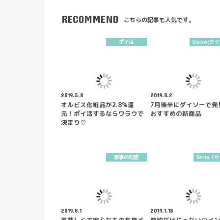
RECOMMEND
こちらの記事も人気です。
ポイ活
Daiso(ダ
2019.5.8
2019.8.2
オルビス化粧品が2.8%還
7月後半にダイソーで発
元！ポイ活するならワラウで
おすすめの新商品
決まり♡
家事の知恵
Seria（
2019.8.1
2019.1.18