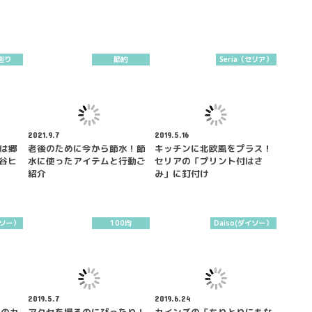
巡り
節約
Seria（セリア）
2021.9.7
2019.5.16
ーは郷
老後のために今から節水！節
キッチンに北欧風をプラス！
渋谷ヒ
水に使ったアイテムと行動ご
セリアの「プリント付はさ
紹介
み」に釘付け
イソー）
100均
Daiso(ダイソー）
2019.5.7
2019.6.24