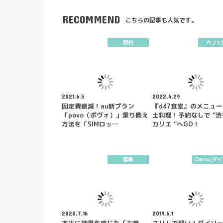
RECOMMEND
こちらの記事も人気です。
節約
カフェ
2021.6.5
2022.4.29
固定費削減！au新プラン
『d47食堂』のメニュ
「povo（ポヴォ）」乗り換え
土料理！予約なしで “
方法を「SIMロッ…
カリエ ”へGO！
健康
Daiso(ダ
2020.7.16
2019.6.1