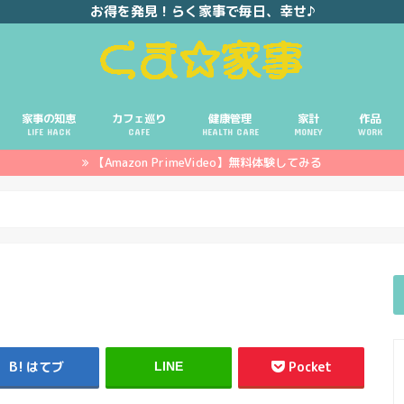
お得を発見！らく家事で毎日、幸せ♪
家事の知恵
カフェ巡り
健康管理
家計
作品
LIFE HACK
CAFE
HEALTH CARE
MONEY
WORK
【Amazon PrimeVideo】無料体験してみる
ポイ活
投資
副業
イエモネ
はてブ
Pocket
LINE