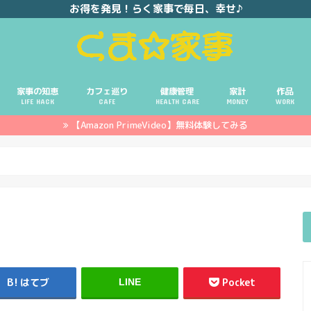
お得を発見！らく家事で毎日、幸せ♪
家事の知恵
カフェ巡り
健康管理
家計
作品
LIFE HACK
CAFE
HEALTH CARE
MONEY
WORK
【Amazon PrimeVideo】無料体験してみる
ポイ活
投資
副業
イエモネ
はてブ
Pocket
LINE