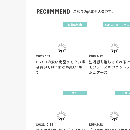
RECOMMEND
こちらの記事も人気です。
家事の知恵
Can☆Do（キャ
2023.1.13
2019.6.23
ロハコの安い商品って？お得
生活感を消してくれる
な買い方は “まとめ買い”がコ
モシリーズのウェット
ツ
シュケース
美容
お知
2022.10.28
2019.6.12