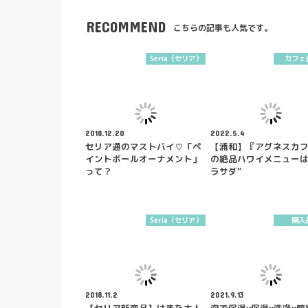
RECOMMEND
こちらの記事も人気です。
Seria（セリア）
カフェ
2018.12.20
2022.5.4
セリア通のマストバイ♡「ペ
【浦和】『アグネスカ
イントボールオーナメント」
の絶品ハワイメニューは
って？
ラサダ”
Seria（セリア）
購入
2018.11.2
2021.9.13