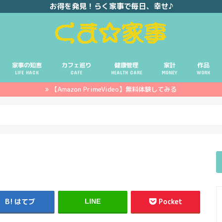
お得を発見！らく家事で毎日、幸せ♪
家事の知恵
カフェ巡り
健康管理
家計
作品
LIFE HACK
CAFE
HEALTH CARE
MONEY
WORK
【Amazon PrimeVideo】無料体験してみる
ポイ活
投資
副業
イエモネ
はてブ
Pocket
LINE