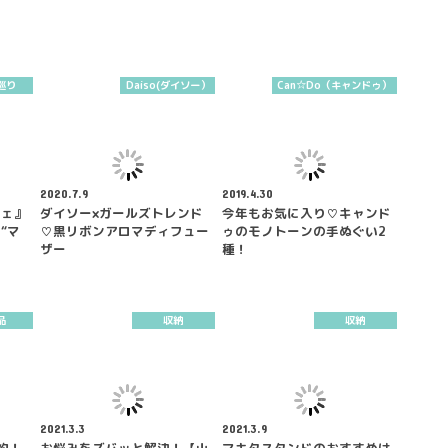
巡り
Daiso(ダイソー）
Can☆Do（キャンドゥ）
2020.7.9
2019.4.30
フェ』
ダイソー×ガールズトレンド
今年もお気に入り♡キャンド
“マ
♡黒リボンアロマディフュー
ゥのモノトーンの手ぬぐい2
ザー
種！
品
収納
収納
2021.3.3
2021.3.9