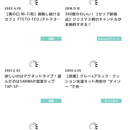
2022.4.20
2018.11.12
【溝の口 Wi-Fi有】挑戦し続ける
360度かわいい！【セリア新商
カフェ『TETO-TEO (テトテヲ…
品】クリスマス柄のキャンドルが
本格的すぎる♡
収納
Daiso(ダイソー）
2021.2.22
2020.6.26
欲しいのはマグネットタイプ！選
【悲報】グレー×ブラック・クッ
んだのはSANWAの電源タップ
ション洗濯ネット角型が “ダイソ
TAP-SP…
ー ”で売…
収納
カフェ巡り