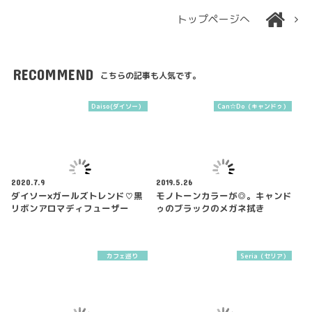
トップページへ
RECOMMEND
こちらの記事も人気です。
Daiso(ダイソー）
Can☆Do（キャンドゥ）
2020.7.9
2019.5.26
ダイソー×ガールズトレンド♡黒
モノトーンカラーが◎。キャンド
リボンアロマディフューザー
ゥのブラックのメガネ拭き
カフェ巡り
Seria（セリア）