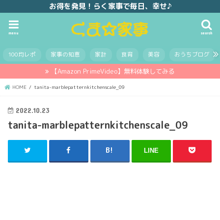
お得を発見！らく家事で毎日、幸せ♪
menu
search
100均レポ
家事の知恵
家計
食育
美容
おうちブログ
【Amazon PrimeVideo】無料体験してみる
HOME
tanita-marblepatternkitchenscale_09
2022.10.23
tanita-marblepatternkitchenscale_09
LINE