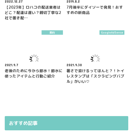
2022.12.27
2019.8.2
【2023年】ロハコの配送業者は
7月後半にダイソーで発見！おす
どこ？配達は遅い？親切丁寧な2
すめの新商品
社で置き配…
節約
GoogleAdSense
2021.9.7
2021.9.30
老後のために今から節水！節水に
暑さで溶けるってほんと？！トイ
使ったアイテムと行動ご紹介
レスタンプは「スクラビングバブ
ル」がいい♡
おすすめ記事