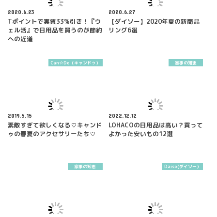
2020.6.23
2020.6.27
Tポイントで実質33%引き！『ウ
【ダイソー】2020年夏の新商品
ェル活』で日用品を買うのが節約
リング6選
への近道
Can☆Do（キャンドゥ）
家事の知恵
2019.5.15
2022.12.12
素敵すぎて欲しくなる♡キャンド
LOHACOの日用品は高い？買って
ゥの春夏のアクセサリーたち♡
よかった安いもの12選
家事の知恵
Daiso(ダイソー）