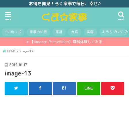
お得を発見！らく家事で毎日、幸せ♪
menu
search
100均レポ
家事の知恵
家計
食育
美容
おうちブログ
【Amazon PrimeVideo】無料体験してみる
HOME
image-13
2019.01.17
image-13
LINE