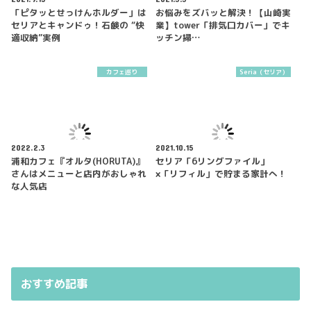
「ピタッとせっけんホルダー」は
お悩みをズバッと解決！【山崎実
セリアとキャンドゥ！石鹸の “快
業】tower「排気口カバー」でキ
適収納”実例
ッチン掃…
カフェ巡り
Seria（セリア）
2022.2.3
2021.10.15
浦和カフェ『オルタ(HORUTA)』
セリア「6リングファイル」
さんはメニューと店内がおしゃれ
×「リフィル」で貯まる家計へ！
な人気店
おすすめ記事