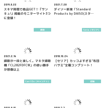
2019.8.22
2021.7.28
スキマ時間で商品GET♡『サン
ダイソー新業「Standard
キュ!』掲載のモニターサイト3つ
Products by DAISO(スタ…
に登録！
掃除
Seria（セリア）
2021.2.16
2018.10.24
掃除が一段と楽しく。マキタ掃除
【セリア】カッコよすぎる“布団
機「CL282FDFCW」の使い勝手
バサミ”全種コンプリート！
が想像以上
Can☆Do（キャンドゥ）
収納
2021.9.15
2021.3.3