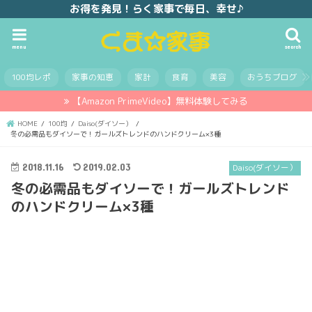
お得を発見！らく家事で毎日、幸せ♪
menu
search
100均レポ
家事の知恵
家計
食育
美容
おうちブログ
【Amazon PrimeVideo】無料体験してみる
HOME
100均
Daiso(ダイソー）
冬の必需品もダイソーで！ガールズトレンドのハンドクリーム×3種
2018.11.16
2019.02.03
Daiso(ダイソー）
冬の必需品もダイソーで！ガールズトレンド
のハンドクリーム×3種