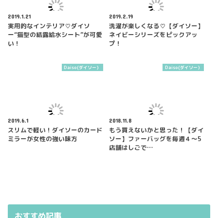
2019.1.21
2019.2.19
実用的なインテリア♡ダイソ
洗濯が楽しくなる♡【ダイソー】
ー“猫型の結露給水シート”が可愛
ネイビーシリーズをピックアッ
い！
プ！
Daiso(ダイソー）
Daiso(ダイソー）
2019.6.1
2018.11.8
スリムで軽い！ダイソーのカード
もう買えないかと思った！【ダイ
ミラーが女性の強い味方
ソー】ファーバッグを毎週４～5
店舗はしごで…
おすすめ記事