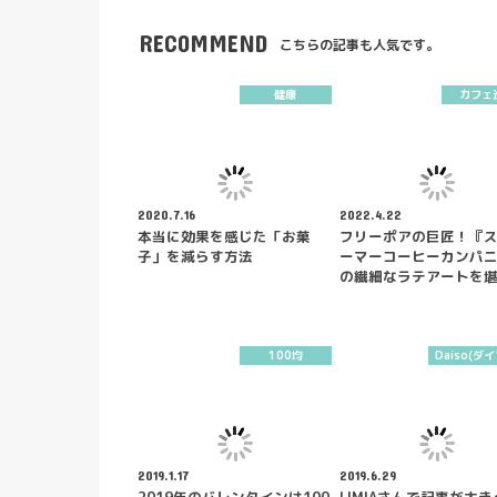
RECOMMEND
こちらの記事も人気です。
健康
カフェ
2020.7.16
2022.4.22
本当に効果を感じた「お菓
フリーポアの巨匠！『
子」を減らす方法
ーマーコーヒーカンパ
の繊細なラテアートを
100均
Daiso(ダ
2019.1.17
2019.6.29