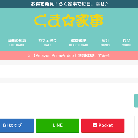
お得を発見！らく家事で毎日、幸せ♪
家事の知恵
カフェ巡り
健康管理
家計
作品
LIFE HACK
CAFE
HEALTH CARE
MONEY
WORK
【Amazon PrimeVideo】無料体験してみる
ポイ活
投資
副業
イエモネ
はてブ
Pocket
LINE