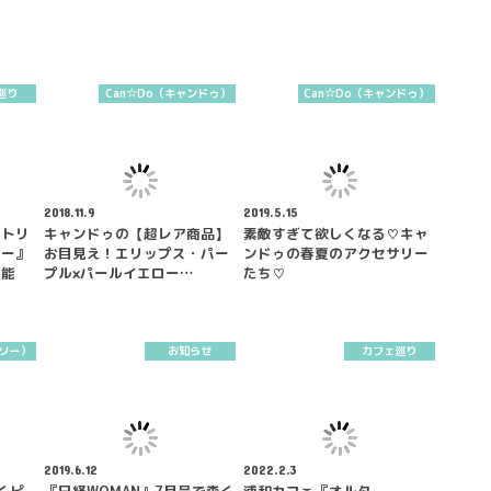
巡り
Can☆Do（キャンドゥ）
Can☆Do（キャンドゥ）
2018.11.9
2019.5.15
ストリ
キャンドゥの【超レア商品】
素敵すぎて欲しくなる♡キャ
ニー』
お目見え！エリップス・パー
ンドゥの春夏のアクセサリー
堪能
プル×パールイエロー…
たち♡
イソー）
お知らせ
カフェ巡り
2019.6.12
2022.2.3