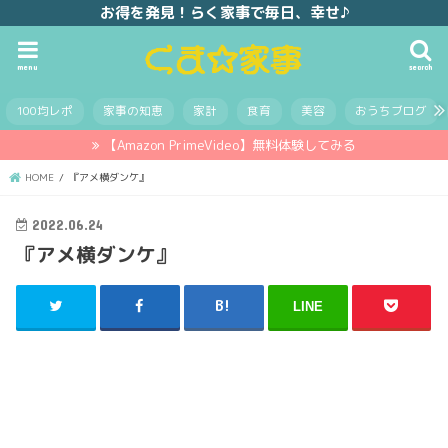
お得を発見！らく家事で毎日、幸せ♪
menu
search
100均レポ
家事の知恵
家計
食育
美容
おうちブログ
【Amazon PrimeVideo】無料体験してみる
HOME
『アメ横ダンケ』
2022.06.24
『アメ横ダンケ』
LINE