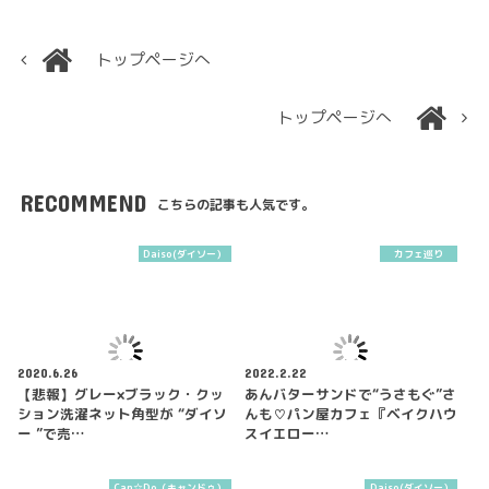
トップページへ
トップページへ
RECOMMEND
こちらの記事も人気です。
Daiso(ダイソー）
カフェ巡り
2020.6.26
2022.2.22
【悲報】グレー×ブラック・クッ
あんバターサンドで“うさもぐ”さ
ション洗濯ネット角型が “ダイソ
んも♡パン屋カフェ『ベイクハウ
ー ”で売…
スイエロー…
Can☆Do（キャンドゥ）
Daiso(ダイソー）