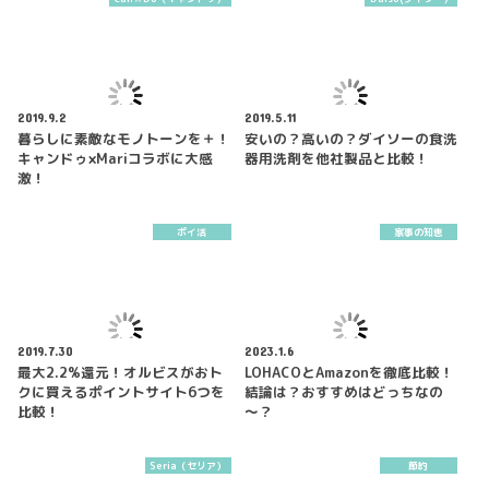
2019.9.2
2019.5.11
暮らしに素敵なモノトーンを＋！
安いの？高いの？ダイソーの食洗
キャンドゥ×Mariコラボに大感
器用洗剤を他社製品と比較！
激！
ポイ活
家事の知恵
2019.7.30
2023.1.6
最大2.2%還元！オルビスがおト
LOHACOとAmazonを徹底比較！
クに買えるポイントサイト6つを
結論は？おすすめはどっちなの
比較！
～？
Seria（セリア）
節約