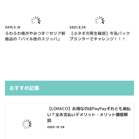
2019.5.12
2021.8.30
ふわふわ感がやみつき♡セリア新
【小ネギの再生栽培】牛乳パック
商品の「パイル地のスリッパ」
プランターでチャレンジ！！！
おすすめ記事
【LOHACO】お得なのはPayPayそれとも後払
い？全お支払いデメリット・メリット徹底解
説
2022-12-28