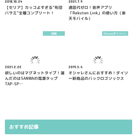
2018.10.24
2021.7.9
【セリア】カッコよすぎる“布団
通話代ゼロ！音声アプリ
バサミ”全種コンプリート！
「Rakuten Link」の使い方（楽
天モバイル）
収納
Daiso(ダイソー）
2021.2.22
2019.5.4
欲しいのはマグネットタイプ！選
オシャレさんにおすすめ！ダイソ
んだのはSANWAの電源タップ
ー新商品のバックロゴソックス
TAP-SP…
おすすめ記事