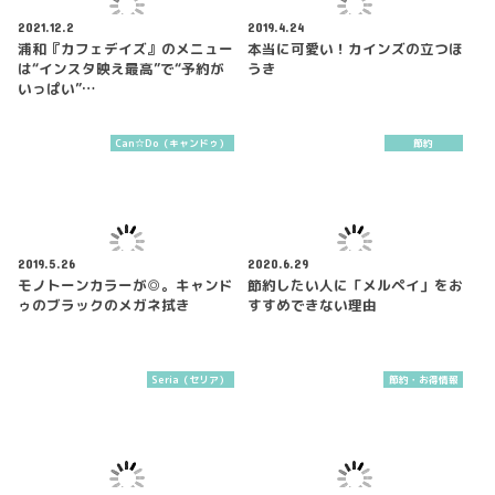
2021.12.2
2019.4.24
浦和『カフェデイズ』のメニュー
本当に可愛い！カインズの立つほ
は“インスタ映え最高”で“予約が
うき
いっぱい”…
Can☆Do（キャンドゥ）
節約
2019.5.26
2020.6.29
モノトーンカラーが◎。キャンド
節約したい人に「メルペイ」をお
ゥのブラックのメガネ拭き
すすめできない理由
Seria（セリア）
節約・お得情報