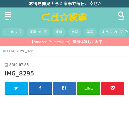
お得を発見！らく家事で毎日、幸せ♪
menu
search
100均レポ
家事の知恵
家計
食育
美容
おうちブログ
【Amazon PrimeVideo】無料体験してみる
HOME
IMG_8295
2019.07.25
IMG_8295
LINE