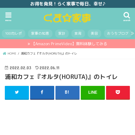
お得を発見！らく家事で毎日、幸せ♪
menu
search
100均レポ
家事の知恵
家計
食育
美容
おうちブログ
【Amazon PrimeVideo】無料体験してみる
HOME
浦和カフェ『オルタ(HORUTA)』のトイレ
2022.02.03
2022.06.11
浦和カフェ『オルタ(HORUTA)』のトイレ
LINE