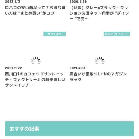
2023.1.13
2020.6.26
ロハコの安い商品って？お得な買
【悲報】グレー×ブラック・クッ
い方は “まとめ買い”がコツ
ション洗濯ネット角型が “ダイソ
ー ”で売…
カフェ巡り
Daiso(ダイソー）
2021.11.22
2019.4.23
西川口1のカフェ♡『サンドイッ
風合いが素敵♡L＋Nのマガジン
チ・ファクトリー』の超美味しい
ラック
サンドイッチ…
おすすめ記事