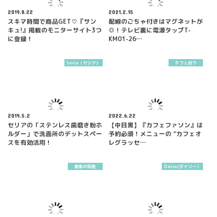
2019.8.22
2021.2.15
スキマ時間で商品GET♡『サン
配線のごちゃ付きはマグネットが
キュ!』掲載のモニターサイト3つ
◎！テレビ裏に電源タップT-
に登録！
KM01-26…
Seria（セリア）
カフェ巡り
2019.5.2
2022.6.22
セリアの「ステンレス歯磨き粉ホ
【中目黒】『カフェファソン』は
ルダー」で洗面所のデットスペー
予約必須！メニューの “カフェオ
スを有効活用！
レグラッセ…
家事の知恵
Daiso(ダイソー）