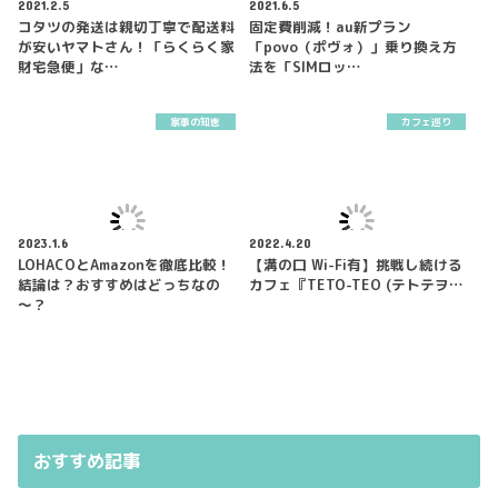
2021.2.5
2021.6.5
コタツの発送は親切丁寧で配送料
固定費削減！au新プラン
が安いヤマトさん！「らくらく家
「povo（ポヴォ）」乗り換え方
財宅急便」な…
法を「SIMロッ…
家事の知恵
カフェ巡り
2023.1.6
2022.4.20
LOHACOとAmazonを徹底比較！
【溝の口 Wi-Fi有】挑戦し続ける
結論は？おすすめはどっちなの
カフェ『TETO-TEO (テトテヲ…
～？
おすすめ記事