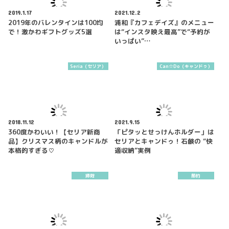
2019.1.17
2021.12.2
2019年のバレンタインは100均
浦和『カフェデイズ』のメニュー
で！激かわギフトグッズ5選
は“インスタ映え最高”で“予約が
いっぱい”…
Seria（セリア）
Can☆Do（キャンドゥ）
2018.11.12
2021.9.15
360度かわいい！【セリア新商
「ピタッとせっけんホルダー」は
品】クリスマス柄のキャンドルが
セリアとキャンドゥ！石鹸の “快
本格的すぎる♡
適収納”実例
掃除
節約