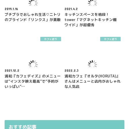
2019.1.16
2021.4.2
プチプラでおしゃれ生活♡ニトリ
キッチンスペースを格段！
のブラインド「リンクス」が素敵
tower「マグネットキッチン棚
ワイド」が超優秀
カフェ巡り
カフェ巡り
2021.12.2
2022.2.3
浦和『カフェデイズ』のメニュー
浦和カフェ『オルタ(HORUTA)』
は“インスタ映え最高”で“予約が
さんはメニューと店内がおしゃれ
いっぱい”…
な人気店
おすすめ記事