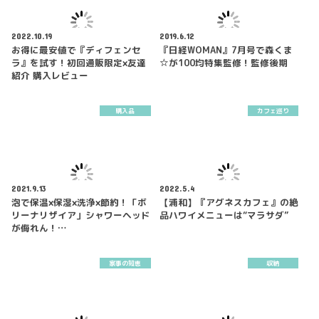
2022.10.19
2019.6.12
お得に最安値で『ディフェンセ
『日経WOMAN』7月号で森くま
ラ』を試す！初回通販限定×友達
☆が100均特集監修！監修後期
紹介 購入レビュー
購入品
カフェ巡り
2021.9.13
2022.5.4
泡で保温×保湿×洗浄×節約！「ボ
【浦和】『アグネスカフェ』の絶
リーナリザイア」シャワーヘッド
品ハワイメニューは“マラサダ”
が侮れん！…
家事の知恵
収納