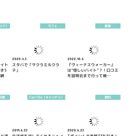
セリア）
カフェ
副業
2020.4.3
2022.10.6
ワイト
スタバで「サクラミルクラ
『ヴィーナスウォーカー』
きS
テ」
は“怪しいバイト”？！口コミ
収納
を説明会まで行って検…
知恵
Can☆Do（キャンドゥ）
節約
2019.6.23
2020.6.23