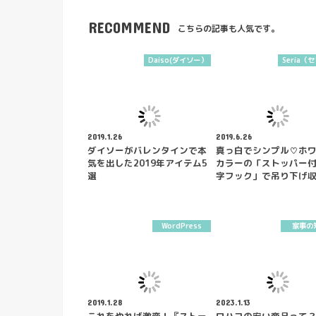
RECOMMEND
こちらの記事も人気です。
Daiso(ダイソー）
Seria（
2019.1.26
2019.6.26
ダイソーがバレンタインで本
真っ白でシンプル♡ホ
気を出した2019年アイテム5
カラーの「ストッパー付
選
字フック」で吊り下げ
WordPress
家事の
2019.1.28
2023.1.13