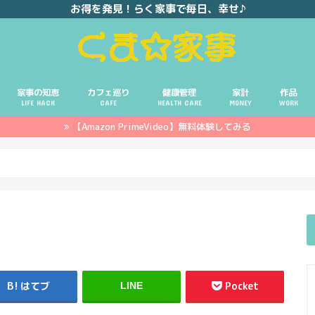
お得を発見！らく家事で毎日、幸せ♪
家事の知恵
カフェ巡り
健康管理
家計
作品
LIFE HACK
CAFE
HEALTH CARE
MONEY
WORK
【Amazon PrimeVideo】無料体験してみる
ポイ活
投資
副業
イエモネ
はてブ
Pocket
LINE