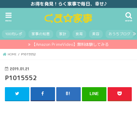
お得を発見！らく家事で毎日、幸せ♪
menu
search
100均レポ
家事の知恵
家計
食育
美容
おうちブログ
【Amazon PrimeVideo】無料体験してみる
HOME
P1015552
2019.01.21
P1015552
LINE