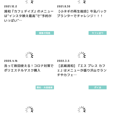
2021.12.2
2021.8.30
浦和『カフェデイズ』のメニュー
【小ネギの再生栽培】牛乳パック
は“インスタ映え最高”で“予約が
プランターでチャレンジ！！！
いっぱい”…
家事の知恵
カフェ巡り
2020.4.16
2022.3.5
洗って数回使える！コロナ対策で
【武蔵浦和】『エス プレス カフ
ポリエステルマスク購入
ェ』はメニューが盛り沢山でラン
チやカフェ…
節約・お得情報
ポイ活