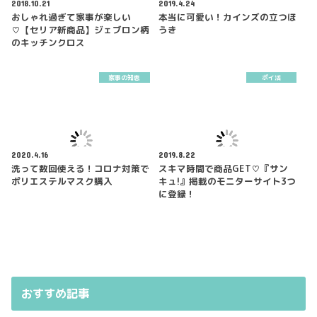
2018.10.21
2019.4.24
おしゃれ過ぎて家事が楽しい
本当に可愛い！カインズの立つほ
♡【セリア新商品】ジェブロン柄
うき
のキッチンクロス
家事の知恵
ポイ活
2020.4.16
2019.8.22
洗って数回使える！コロナ対策で
スキマ時間で商品GET♡『サン
ポリエステルマスク購入
キュ!』掲載のモニターサイト3つ
に登録！
おすすめ記事