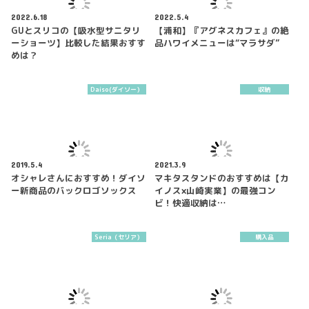
2022.6.18
2022.5.4
GUとスリコの【吸水型サニタリ
【浦和】『アグネスカフェ』の絶
ーショーツ】比較した結果おすす
品ハワイメニューは“マラサダ”
めは？
Daiso(ダイソー）
収納
2019.5.4
2021.3.9
オシャレさんにおすすめ！ダイソ
マキタスタンドのおすすめは【カ
ー新商品のバックロゴソックス
イノス×山崎実業】の最強コン
ビ！快適収納は…
Seria（セリア）
購入品