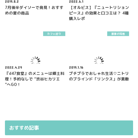
2019.8.2
2022.6.1
7月後半ダイソーで発見！おすす
【オルビス】『ニュートリション
めの夏の商品
ピース』の効果と口コミは？ 4種
購入レポ
カフェ巡り
家事の知恵
2022.4.29
2019.1.16
『d47食堂』のメニューは郷土料
プチプラでおしゃれ生活♡ニトリ
理！予約なしで “渋谷ヒカリエ
のブラインド「リンクス」が素敵
”へGO！
おすすめ記事