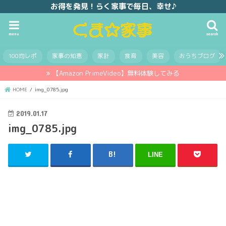
お得を発見！らく家事で毎日、幸せ♪
menu
search
100均レポ
家事の知恵
家計
食育
美容
おうちブログ
【Amazon PrimeVideo】無料体験してみる
HOME
img_0785.jpg
2019.01.17
img_0785.jpg
LINE