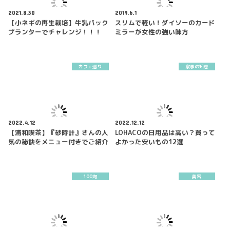
2021.8.30
2019.6.1
【小ネギの再生栽培】牛乳パック
スリムで軽い！ダイソーのカード
プランターでチャレンジ！！！
ミラーが女性の強い味方
カフェ巡り
家事の知恵
2022.4.12
2022.12.12
【浦和喫茶】『砂時計』さんの人
LOHACOの日用品は高い？買って
気の秘訣をメニュー付きでご紹介
よかった安いもの12選
100均
美容