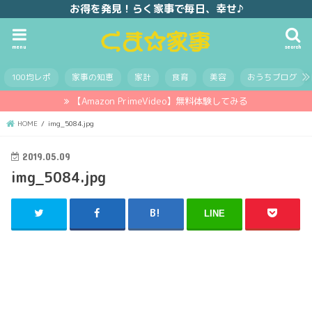
お得を発見！らく家事で毎日、幸せ♪
menu
search
100均レポ
家事の知恵
家計
食育
美容
おうちブログ
【Amazon PrimeVideo】無料体験してみる
HOME
img_5084.jpg
2019.05.09
img_5084.jpg
LINE