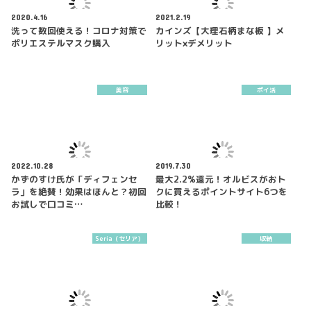
2020.4.16
2021.2.19
洗って数回使える！コロナ対策で
カインズ【大理石柄まな板 】メ
ポリエステルマスク購入
リット×デメリット
美容
ポイ活
2022.10.28
2019.7.30
かずのすけ氏が「ディフェンセ
最大2.2%還元！オルビスがおト
ラ」を絶賛！効果はほんと？初回
クに買えるポイントサイト6つを
お試しで口コミ…
比較！
Seria（セリア）
収納