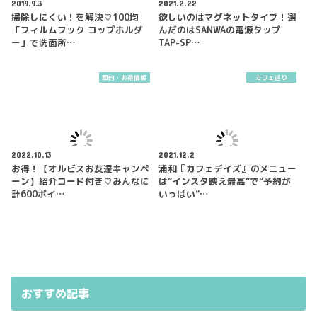
2019.9.3
2021.2.22
掃除しにくい！を解決♡100均
欲しいのはマグネットタイプ！選
「フィルムフック コップホルダ
んだのはSANWAの電源タップ
ー」で洗面所…
TAP-SP…
節約・お得情報
カフェ巡り
2022.10.13
2021.12.2
お得！【オルビスお友達キャンペ
浦和『カフェデイズ』のメニュー
ーン】紹介コード付き♡みんなに
は“インスタ映え最高”で“予約が
計600ポイ…
いっぱい”…
おすすめ記事