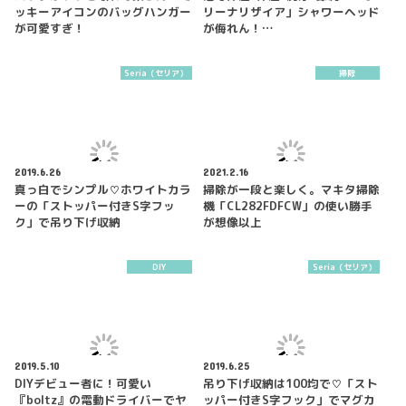
ッキーアイコンのバッグハンガー
リーナリザイア」シャワーヘッド
が可愛すぎ！
が侮れん！…
Seria（セリア）
掃除
2019.6.26
2021.2.16
真っ白でシンプル♡ホワイトカラ
掃除が一段と楽しく。マキタ掃除
ーの「ストッパー付きS字フッ
機「CL282FDFCW」の使い勝手
ク」で吊り下げ収納
が想像以上
DIY
Seria（セリア）
2019.5.10
2019.6.25
DIYデビュー者に！可愛い
吊り下げ収納は100均で♡「スト
『boltz』の電動ドライバーでヤ
ッパー付きS字フック」でマグカ