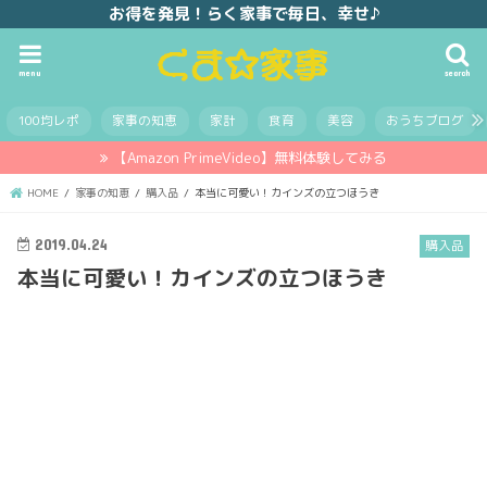
お得を発見！らく家事で毎日、幸せ♪
menu
search
100均レポ
家事の知恵
家計
食育
美容
おうちブログ
【Amazon PrimeVideo】無料体験してみる
HOME
家事の知恵
購入品
本当に可愛い！カインズの立つほうき
2019.04.24
購入品
本当に可愛い！カインズの立つほうき