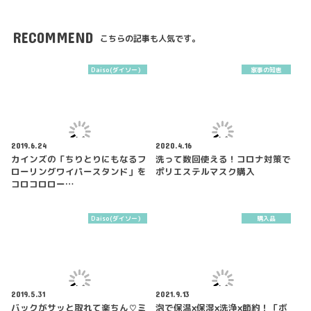
RECOMMEND
こちらの記事も人気です。
Daiso(ダイソー）
家事の知恵
2019.6.24
2020.4.16
カインズの「ちりとりにもなるフ
洗って数回使える！コロナ対策で
ローリングワイパースタンド」を
ポリエステルマスク購入
コロコロロー…
Daiso(ダイソー）
購入品
2019.5.31
2021.9.13
バックがサッと取れて楽ちん♡ミ
泡で保温×保湿×洗浄×節約！「ボ