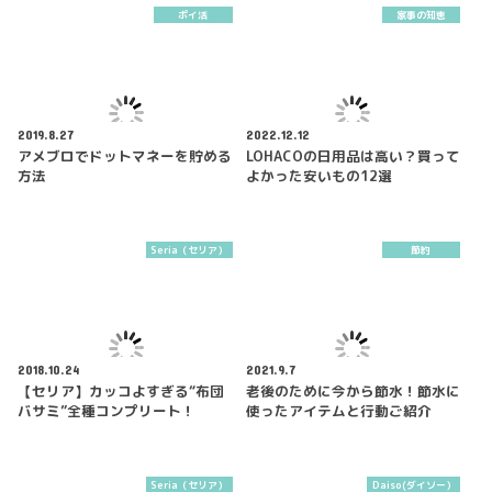
ポイ活
家事の知恵
2019.8.27
2022.12.12
アメブロでドットマネーを貯める
LOHACOの日用品は高い？買って
方法
よかった安いもの12選
Seria（セリア）
節約
2018.10.24
2021.9.7
【セリア】カッコよすぎる“布団
老後のために今から節水！節水に
バサミ”全種コンプリート！
使ったアイテムと行動ご紹介
Seria（セリア）
Daiso(ダイソー）