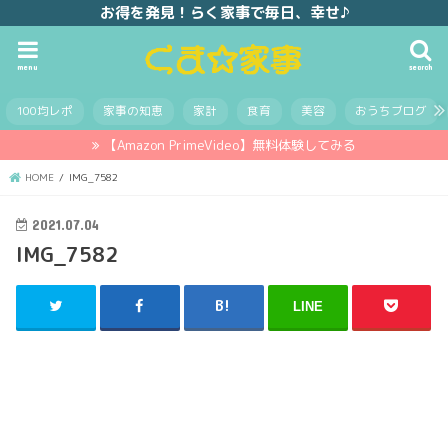
お得を発見！らく家事で毎日、幸せ♪
menu
search
100均レポ
家事の知恵
家計
食育
美容
おうちブログ
【Amazon PrimeVideo】無料体験してみる
HOME
IMG_7582
2021.07.04
IMG_7582
LINE