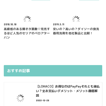
2018.10.18
2019.5.11
高級感のある輝きが素敵♡完売す
安いの？高いの？ダイソーの食洗
るほど人気のセリアのベロアター
器用洗剤を他社製品と比較！
バン
おすすめ記事
【LOHACO】お得なのはPayPayそれとも後払
い？全お支払いデメリット・メリット徹底解
説
2022-12-28