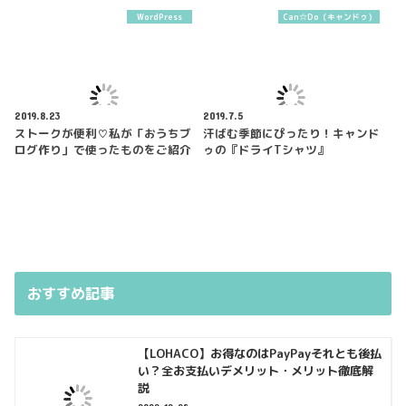
WordPress
Can☆Do（キャンドゥ）
2019.8.23
2019.7.5
ストークが便利♡私が「おうちブ
汗ばむ季節にぴったり！キャンド
ログ作り」で使ったものをご紹介
ゥの『ドライTシャツ』
おすすめ記事
【LOHACO】お得なのはPayPayそれとも後払
い？全お支払いデメリット・メリット徹底解
説