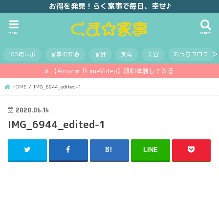
お得を発見！らく家事で毎日、幸せ♪
menu
search
100均レポ
家事の知恵
家計
食育
美容
おうちブログ
【Amazon PrimeVideo】無料体験してみる
HOME
IMG_6944_edited-1
2020.06.14
IMG_6944_edited-1
LINE