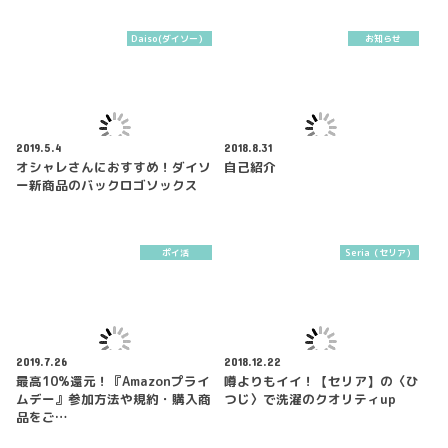
Daiso(ダイソー）
お知らせ
2019.5.4
2018.8.31
オシャレさんにおすすめ！ダイソ
自己紹介
ー新商品のバックロゴソックス
ポイ活
Seria（セリア）
2019.7.26
2018.12.22
最高10%還元！『Amazonプライ
噂よりもイイ！【セリア】の〈ひ
ムデー』参加方法や規約・購入商
つじ〉で洗濯のクオリティup
品をご…