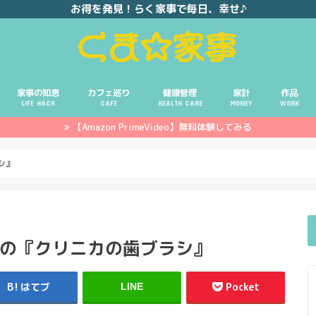
お得を発見！らく家事で毎日、幸せ♪
家事の知恵
カフェ巡り
健康管理
家計
作品
LIFE HACK
CAFE
HEALTH CARE
MONEY
WORK
【Amazon PrimeVideo】無料体験してみる
ポイ活
投資
副業
イエモネ
シ』
もの『クリニカの歯ブラシ』
はてブ
Pocket
LINE