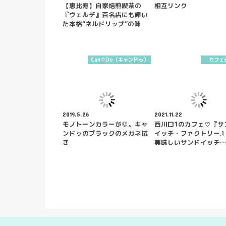
【恵比寿】自家焙煎喫茶の
相互リンク
『ヴェルデ』百名店にも輝い
た本格“ネルドリップ”の味
Can☆Do（キャンドゥ）
カフェ
2019.5.26
2021.11.22
モノトーンカラーが◎。キャ
西川口1のカフェ♡『サ
ンドゥのブラックのメガネ拭
イッチ・ファクトリー
き
美味しいサンドイッチ…