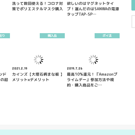
洗って数回使える！コロナ対
欲しいのはマグネットタイ
策でポリエステルマスク購入
プ！選んだのはSANWAの電源
タップTAP-SP…
巡り
購入品
ポイ活
2021.2.19
2019.7.26
ンド
カインズ【大理石柄まな板 】
最高10%還元！『Amazonプ
』の超
メリット×デメリット
ライムデー』参加方法や規
約・購入商品をご…