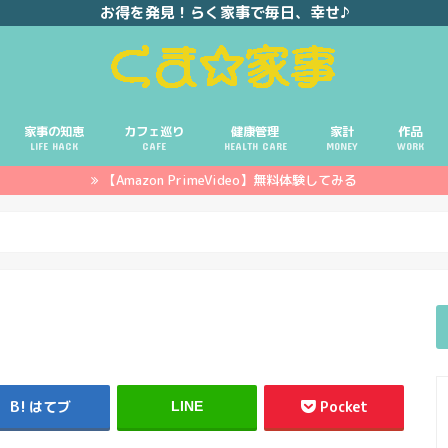
お得を発見！らく家事で毎日、幸せ♪
家事の知恵
カフェ巡り
健康管理
家計
作品
LIFE HACK
CAFE
HEALTH CARE
MONEY
WORK
【Amazon PrimeVideo】無料体験してみる
ポイ活
投資
副業
イエモネ
はてブ
Pocket
LINE