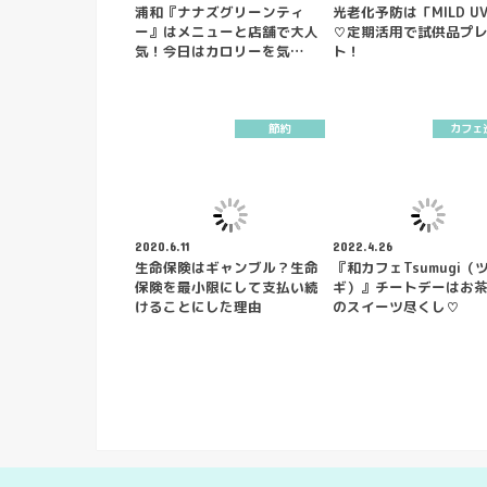
浦和『ナナズグリーンティ
光老化予防は「MILD U
ー』はメニューと店舗で大人
♡定期活用で試供品プ
気！今日はカロリーを気…
ト！
節約
カフェ
2020.6.11
2022.4.26
生命保険はギャンブル？生命
『和カフェTsumugi（
保険を最小限にして支払い続
ギ）』チートデーはお
けることにした理由
のスイーツ尽くし♡