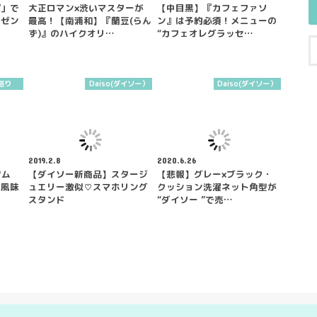
V」で
大正ロマン×渋いマスターが
【中目黒】『カフェファソ
レゼン
最高！【南浦和】『蘭豆(らん
ン』は予約必須！メニューの
ず)』のハイクオリ…
“カフェオレグラッセ…
巡り
Daiso(ダイソー）
Daiso(ダイソー）
2019.2.8
2020.6.26
ツム
【ダイソー新商品】スタージ
【悲報】グレー×ブラック・
茶風味
ュエリー激似♡スマホリング
クッション洗濯ネット角型が
スタンド
“ダイソー ”で売…