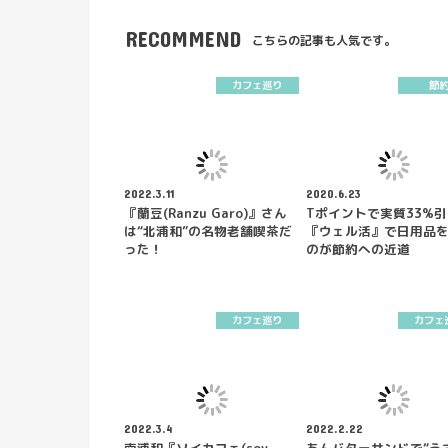
RECOMMEND
こちらの記事も人気です。
カフェ巡り
節
2022.3.11
2020.6.23
『蘭豆(Ranzu Garo)』さん
Tポイントで実質33%
は“北浦和”の名物老舗喫茶だ
『ウェル活』で日用品
った！
のが節約への近道
カフェ巡り
カフェ
2022.3.4
2022.2.22