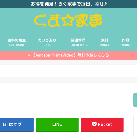
お得を発見！らく家事で毎日、幸せ♪
家事の知恵
カフェ巡り
健康管理
家計
作品
LIFE HACK
CAFE
HEALTH CARE
MONEY
WORK
【Amazon PrimeVideo】無料体験してみる
ポイ活
投資
副業
イエモネ
はてブ
Pocket
LINE