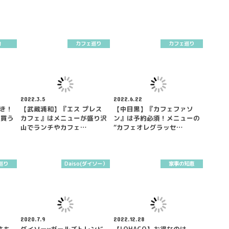
約
カフェ巡り
カフェ巡り
2022.3.5
2022.6.22
引き！
【武蔵浦和】『エス プレス
【中目黒】『カフェファソ
を買う
カフェ』はメニューが盛り沢
ン』は予約必須！メニューの
山でランチやカフェ…
“カフェオレグラッセ…
巡り
Daiso(ダイソー）
家事の知恵
2020.7.9
2022.12.28