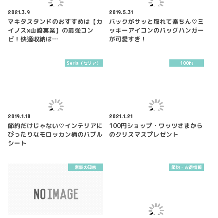
2021.3.9
2019.5.31
マキタスタンドのおすすめは【カ
バックがサッと取れて楽ちん♡ミ
イノス×山崎実業】の最強コン
ッキーアイコンのバッグハンガー
ビ！快適収納は…
が可愛すぎ！
Seria（セリア）
100均
2019.1.18
2021.1.21
節約だけじゃない♡インテリアに
100円ショップ・ワッツさまから
ぴったりなモロッカン柄のバブル
のクリスマスプレゼント
シート
家事の知恵
節約・お得情報