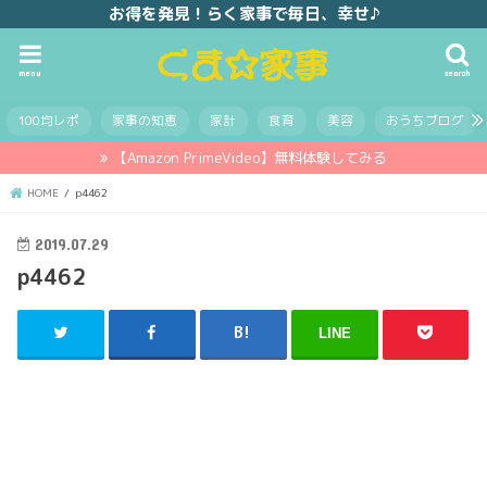
お得を発見！らく家事で毎日、幸せ♪
menu
search
100均レポ
家事の知恵
家計
食育
美容
おうちブログ
【Amazon PrimeVideo】無料体験してみる
HOME
p4462
2019.07.29
p4462
LINE